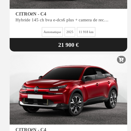
CITROëN - C4
Hybride 145 ch bva e-dcs6 plus + camera de recul + navi
Automatique
2025
11 918 km
21 900 €
CITROëN - C4