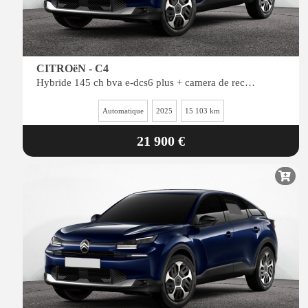
CITROëN - C4
Hybride 145 ch bva e-dcs6 plus + camera de recul + navi
Automatique
2025
15 103 km
21 900 €