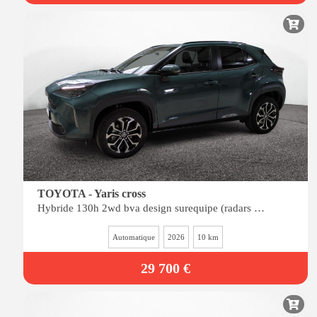
TOYOTA - Yaris cross
Hybride 130h 2wd bva design surequipe (radars av-ar, siÈges chauffants, angles morts)
Automatique
2026
10 km
29 700 €