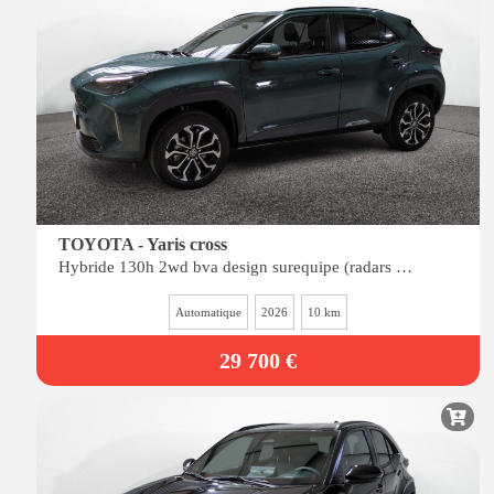
TOYOTA - Yaris cross
Hybride 130h 2wd bva design surequipe (radars av-ar, siÈges chauffants, angles morts)
Automatique
2026
10 km
29 700 €