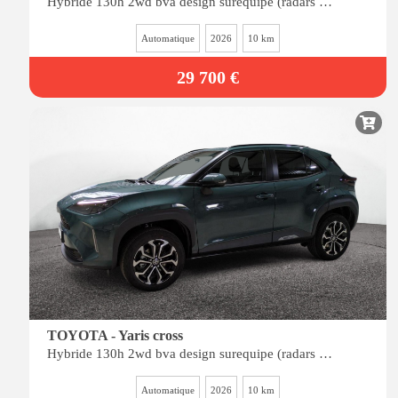
Hybride 130h 2wd bva design surequipe (radars av-ar, siÈges chauffants, angles morts)
Automatique
2026
10 km
29 700 €
TOYOTA - Yaris cross
Hybride 130h 2wd bva design surequipe (radars av-ar, siÈges chauffants, angles morts)
Automatique
2026
10 km