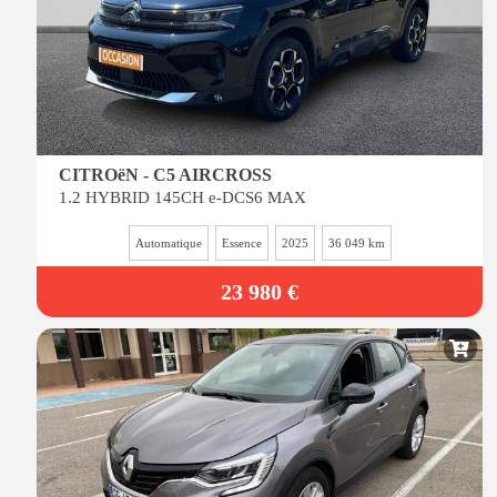
CITROëN - C5 AIRCROSS
1.2 HYBRID 145CH e-DCS6 MAX
Automatique
Essence
2025
36 049 km
23 980 €