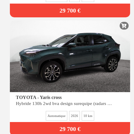
29 700 €
TOYOTA - Yaris cross
Hybride 130h 2wd bva design surequipe (radars av-ar, siÈges chauffants, angles morts)
Automatique
2026
10 km
29 700 €