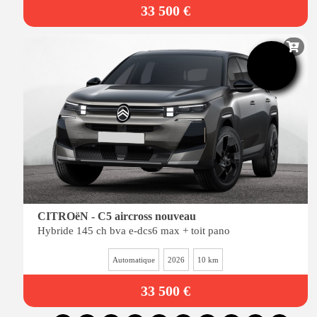
33 500 €
-26%
de remise
CITROëN - C5 aircross nouveau
Hybride 145 ch bva e-dcs6 max + toit pano
Automatique
2026
10 km
33 500 €