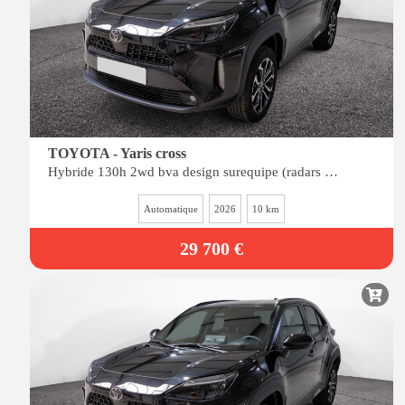
TOYOTA - Yaris cross
Hybride 130h 2wd bva design surequipe (radars av-ar, siÈges chauffants, angles morts)
Automatique
2026
10 km
29 700 €