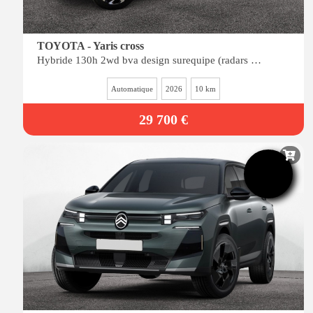
TOYOTA - Yaris cross
Hybride 130h 2wd bva design surequipe (radars av-ar, siÈges chauffants, angles morts)
Automatique
2026
10 km
29 700 €
-26%
de remise