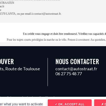
N STRAATEN
t.fr
e
contact@autostraat.fr
570 LANTA, ou par email à
.
Un crédit vous engage et doit être remboursé. Vérifiez vos capacité
Pour les trajets courts privilégiez la marche ou le vélo. Pensez à covoiturer. Au quotidi
OUVER
NOUS CONTACTER
ts, Route de Toulouse
contact@autostraat.fr
06 27 75 48 77
onditions générales d'utilisation
er what you want to activate
OK, ACCEPT ALL
D