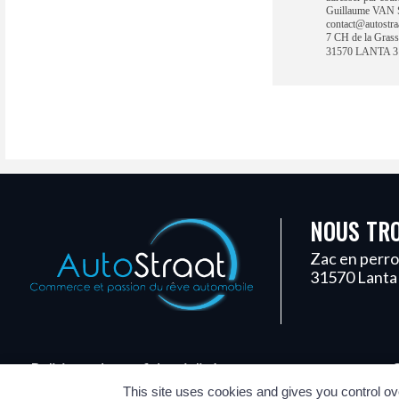
Guillaume VA
contact@autostraa
7 CH de la Grass
31570 LANTA 31
NOUS TR
Zac en perro
31570 Lanta
Politique de confidentialité
C
This site uses cookies and gives you control ov