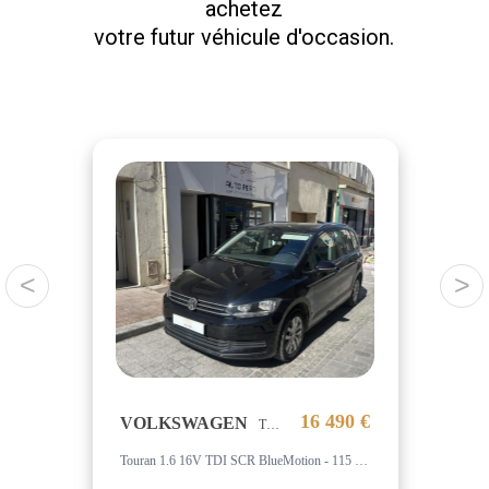
achetez
votre futur véhicule d'occasion.
<
>
90 €
16 490 €
VOLKSWAGEN
TO
TOURAN
CLA 220 d - BV 7G-DCT SUIVI COMPLET MERCEDES
Touran 1.6 16V TDI SCR BlueMotion - 115 - DSG 7 7pl 2016 Confortline