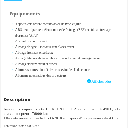
Equipements
3 appuis-tete arriére escamotables de type virgule
ABS avec répartiteur électronique de freinage (REF) et aide au freinage
d'urgence (AFU)
Accoudoir central avant
Airbags de type « thorax » aux places avant
Airbags frontaux et latéraux
Airbags latéraux de type "thorax", conducteur et passager avant
Airbags rideaux avant et arrière
Alarmes sonores d'oubli des feux et/ou de clé de contact
Allumage automatique des projecteurs
Allume-cigare
Afficher plus
Appuie-tête à l'avant, réglables en hauteur
Appuis-tête avant réglables
Baguettes latérales noires avec jonc chromé
Description
Bandeaux de boucliers peints couleur caisse
Nous vous proposons cette CITROEN C3 PICASSO au prix de 6 490 €, celle-
Banquette arrière 2/3-1/3 et coulissante
ci a au compteur 176000 km.
Barres de toit longitudinales
Elle a été immatriculée le 18-03-2010 et dispose d'une puissance de 90ch din.
Boîte à gants éclairée
Référence : 0986-0000256
Boite de rangement sur partie supérieure de planche de bord