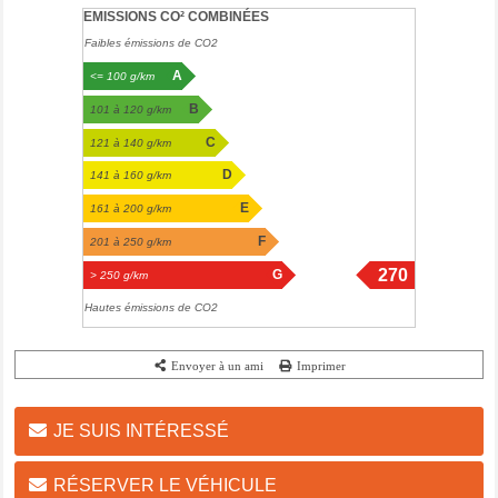
EMISSIONS CO² COMBINÉES
Faibles émissions de CO2
A
<= 100 g/km
B
101 à 120 g/km
C
121 à 140 g/km
D
141 à 160 g/km
E
161 à 200 g/km
F
201 à 250 g/km
270
G
> 250 g/km
g/km
Hautes émissions de CO2
Envoyer à un ami
Imprimer
JE SUIS INTÉRESSÉ
RÉSERVER LE VÉHICULE