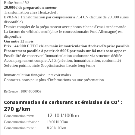
Boîte Auto / V8
20.000€ de préparation moteur
Transformation chez Hentzschel :
EV03-A1 Transformation par compresseur à 714 CV (facture de 20.000 euros
disponible)
Dossier complet de la prépa moteur avec photos + banc d'essai sur demande
La facture du véhicule neuf (chez le concessionnaire Ford Allemagne) est
disponible.
Garantie 12 mois
Prix : 44.900 € TTC clé en main immatriculation AndorreReprise possible
Financement possible à partir de 690€ par mois sur 84 mois sans apport
Possibilité de conserver l’immatriculation andorrane via structure dédiée
Accompagnement complet A à Z (création, immatriculation, conformité)
Solution patrimoniale & optimisation fiscale long terme
Immatriculation française : prévoir malus
Contactez-nous pour plus d’informations ou une présentation.
Référence : 1807-0000059
Consommation de carburant et émission de CO² :
270 g/km
12.10 l/100km
Consommation mixte
Consommation urbaine :
19.00 l/100km
Consommation route :
8.20 l/100km