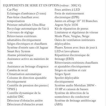
Système de navigation Touch Pro avec Connect Pro
EQUIPEMENTS DE SERIE ET EN OPTION (valeur : 3082 €)
Système de reconnaissance des panneaux de signalisation avec limiteur de
Car Play
Feux arrières à LED
vitesse intelligent
Eclairages d'ambiance (5 tons)
Frein de stationnement
Pare-brise chauffant avec
électronique (EPB)
Système de téléphonie Bluetooth
temporisation
Jantes en alliage 18" 10 Branches
Volant en cuir 3 branches avec Palettes silver
Peinture métallisée Ultra Blue
Argent Style 1036
Recyclage automatique de l'air à
Kit de réparation de pneus
5 niveaux de réglage
Limitateur et régulateur de vitesse
Rétroviseurs extérieurs
Mode Pluie, Verglas, Neige
rabattables électriquement
Ouïes de ventilation intérieures
Sièges électriques et chauffants
déployables
Système d'entrée sans clé Jaguar
Phares Xenon avec feux de jour à
Smart Key System
LED et lave-phares
Alarme périmétrique
Répartiteur électronique de
Assistance active au maintien de
freinage (EBD)
voie
Rétroviseurs extérieurs chauffants
Assistance au freinage d'urgence
et ajustables électriquement
Caméra de recul
Sièges en suédine et cuir
Climatisation automatique
Sièges Sport
Colonne de direction ajustable
Spoiler déployable
électriquement
électriquement
Contrôle de pression des pneus (
Système audio Meridian 380W -
TPMS )
10 HP et caisson de basses
Contrôle dynamique de la
Système de détection de la
stabilité DSC
somnolence du conducteur
Détecteur d'obstacles arrière
Système de freinage antiblocage
Détecteurs d'obstacles avant
(ABS)