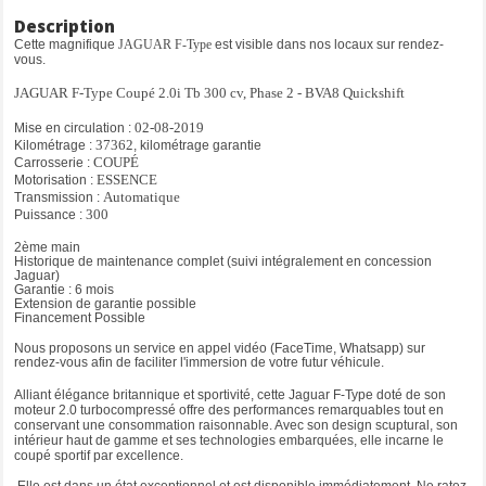
Car Play
Description
Anti-démarrage
Cette magnifique
JAGUAR F-Type
est visible dans nos locaux sur rendez-
Assistance active au maintien de voie
vous.
Assistance au freinage d'urgence
JAGUAR F-Type Coupé 2.0i Tb 300 cv, Phase 2 - BVA8 Quickshift
Caméra de recul
Climatisation automatique
02-08-2019
Mise en circulation :
Colonne de direction ajustable électriquement
37362
Kilométrage :
, kilométrage garantie
Connecteur USB et prise 12V dans la console centrale
COUPÉ
Carrosserie :
ESSENCE
Motorisation :
Contrôle de pression des pneus ( TPMS )
Automatique
Transmission :
Contrôle dynamique de la stabilité DSC
300
Puissance :
Détecteur d'obstacles arrière
2ème main
Détecteurs d'obstacles avant
Historique de maintenance complet (suivi intégralement en concession
Détection piéton
Jaguar)
Garantie : 6 mois
Différentiel ouvert avec commande vectorielle de couple par freinage
Extension de garantie possible
Echappement Sport actif
Financement Possible
Écran tactile Touch Pro 10’’
Nous proposons un service en appel vidéo (FaceTime, Whatsapp) sur
Ecran TFT central de 5" avec panneau d’instruments – 300 km/h
rendez-vous afin de faciliter l'immersion de votre futur véhicule.
Essuie-glace à déclenchement automatique
Alliant élégance britannique et sportivité, cette Jaguar F-Type doté de son
Feux arrières à LED
moteur 2.0 turbocompressé offre des performances remarquables tout en
Frein de stationnement électronique (EPB)
conservant une consommation raisonnable. Avec son design scuptural, son
intérieur haut de gamme et ses technologies embarquées, elle incarne le
Freins de 355mm à l'avant et de 325 mm à l'arrière
coupé sportif par excellence.
Garniture de pavillon Morzine
Elle est dans un état exceptionnel et est disponible immédiatement. Ne ratez