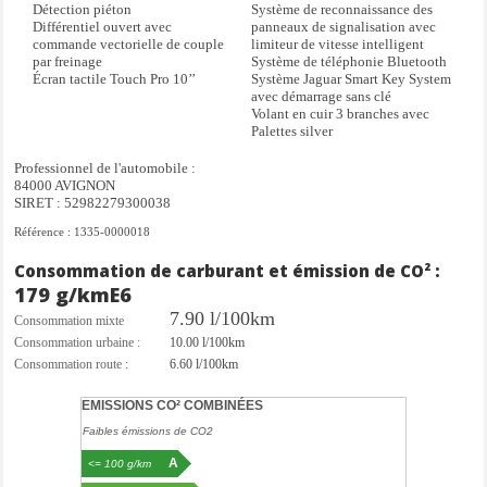
Détection piéton
Système de reconnaissance des
Différentiel ouvert avec
panneaux de signalisation avec
commande vectorielle de couple
limiteur de vitesse intelligent
par freinage
Système de téléphonie Bluetooth
Écran tactile Touch Pro 10’’
Système Jaguar Smart Key System
avec démarrage sans clé
Volant en cuir 3 branches avec
Palettes silver
Professionnel de l'automobile :
84000 AVIGNON
SIRET : 52982279300038
Référence : 1335-0000018
Consommation de carburant et émission de CO² :
179 g/km
E6
7.90 l/100km
Consommation mixte
Consommation urbaine :
10.00 l/100km
Consommation route :
6.60 l/100km
EMISSIONS CO² COMBINÉES
Faibles émissions de CO2
A
<= 100 g/km