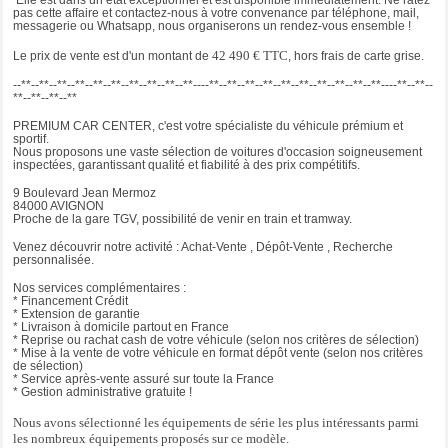
InControl Apps
pas cette affaire et contactez-nous à votre convenance par téléphone, mail,
Jantes en alliage 18" 10 Branches Argent Style 1036
messagerie ou Whatsapp, nous organiserons un rendez-vous ensemble !
Kit de réparation de pneus
42 490 € TTC
Le prix de vente est d'un montant de
, hors frais de carte grise.
Levier d'ouverture de secours du coffre
Limitateur et régulateur de vitesse
--**--**--**--**--**--**--**--**--**--**----**--**--**--**--**--**--**--**--**--**----**--**--
**--**--**--**
Mode Pluie, Verglas, Neige
Ouïes de ventilation intérieures déployables
PREMIUM CAR CENTER, c'est votre spécialiste du véhicule prémium et
sportif.
Pack Smartphone
Nous proposons une vaste sélection de voitures d'occasion soigneusement
Pare-brise athermique
inspectées, garantissant qualité et fiabilité à des prix compétitifs.
Phares Xenon avec feux de jour à LED et lave-phares
9 Boulevard Jean Mermoz
Réglages des sièges 6x6 directions A/R manuel, inclinaison et hauteur
84000 AVIGNON
Proche de la gare TGV, possibilité de venir en train et tramway.
électriques
Répartiteur électronique de freinage (EBD)
Venez découvrir notre activité : Achat-Vente , Dépôt-Vente , Recherche
personnalisée.
Rétroviseur intérieur électrochrome
Rétroviseurs extérieurs chauffants et ajustables électriquement
Nos services complémentaires :
* Financement Crédit
Sièges en suédine et cuir
* Extension de garantie
Sièges Sport
* Livraison à domicile partout en France
* Reprise ou rachat cash de votre véhicule (selon nos critères de sélection)
Sortie d'échappement simple au centre
* Mise à la vente de votre véhicule en format dépôt vente (selon nos critères
Spoiler déployable électriquement
de sélection)
* Service après-vente assuré sur toute la France
Système antidémarrage avec verrouillage centralisé et télécommande
* Gestion administrative gratuite !
Système audio Meridian 380W - 10 HP et caisson de basses
Système de détection de la somnolence du conducteur
Nous avons sélectionné les équipements de série les plus intéressants parmi
les nombreux équipements proposés sur ce modèle.
Système de freinage antiblocage (ABS)