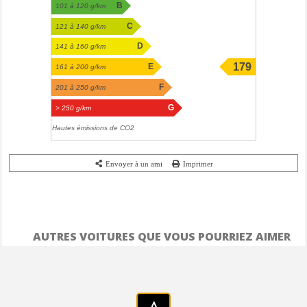
B
101 à 120 g/km
C
121 à 140 g/km
D
141 à 160 g/km
179
E
161 à 200 g/km
g/km
F
201 à 250 g/km
G
> 250 g/km
Hautes émissions de CO2
Envoyer à un ami
Imprimer
AUTRES VOITURES QUE VOUS POURRIEZ AIMER