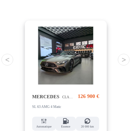
<
>
00 €
126 900 €
MERCEDES
AU
CLASSE SL
Corvette Cabriolet 6.2 V8 - 482 - BVA C8 CABRIOLET Stingray 3LT
SL 63 AMG 4 Matic
m
Automatique
Essence
20 000 km
Au