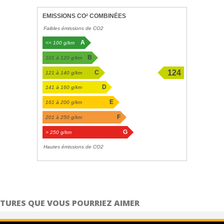
EMISSIONS CO² COMBINÉES
Faibles émissions de CO2
A
<= 100 g/km
B
101 à 120 g/km
124
C
121 à 140 g/km
g/km
D
141 à 160 g/km
E
161 à 200 g/km
F
201 à 250 g/km
G
> 250 g/km
Hautes émissions de CO2
TURES QUE VOUS POURRIEZ AIMER