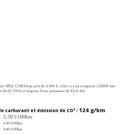
tte OPEL CORSA au prix de 4 990 €, celle-ci a au compteur 129000 km.
le 04-02-2010 et dispose d'une puissance de 85ch din.
124 g/km
 carburant et émission de CO² :
5.30 l/100km
6.90 l/100km
4.40 l/100km