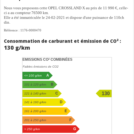
ESP
Nous vous proposons cette OPEL CROSSLAND X au prix de 11 990 €, celle-
fermeture centralisée
ci a au compteur 76500 km.
GPS couleur
Elle a été immatriculée le 24-02-2021 et dispose d'une puissance de 110ch
phares à LED
din.
régulateur de vitesse
Référence : 1176-0000470
radar arrière de detections d'obstacles
radar avant de detections d'obstacles
Consommation de carburant et émission de CO² :
radar d'aide au stationnement
130 g/km
radar de recul av/ar
EMISSIONS CO² COMBINÉES
Faibles émissions de CO2
A
<= 100 g/km
B
101 à 120 g/km
130
C
121 à 140 g/km
g/km
D
141 à 160 g/km
E
161 à 200 g/km
F
201 à 250 g/km
G
> 250 g/km