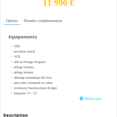
11 990 €
Options
Données complémentaires
Equipements
ABS
accoudoir central
AFIL
aide au freinage d'urgence
airbags frontaux
airbags laréraux
allumage automatique des feux
auto-radio commandé au volant
avertisseur franchissement de ligne
banquette 1/3 - 2/3
caméra de recul
Afficher plus
climatisation
détecteur de pluie
direction assistée
Description