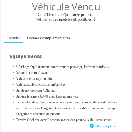
Véhicule Vendu
Ce véhicule a déjà trouvé preneur.
Voir les autres modèles disponibles
Options
Données complémentaires
Equipements
6 Airbags Opel frontaux conducteur et passager, latéraux et rideaux
Accoudoir central avant
Aide au démarrage en côte
Aide au stationnement avant/arrière
Bandeaux de décor "Diamant"
Banquette arrière 60/40 avec trois appuis-tête
Caméra frontale Opel Eye avec avertisseur de distance, alerte anti collision,
avertissement de changements de voies intempestifs,freinage automatique
d'urgence et détection de piétons
Caméra Opel eye avec Reconnaissance des panneaux de signalisation
Ceintures de sécurité avant et arrière à prétensionneur
Afficher plus
Climatisation automatique bi-zone