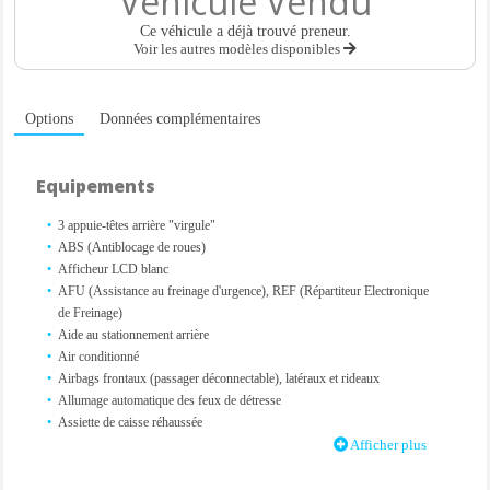
Véhicule Vendu
Ce véhicule a déjà trouvé preneur.
Voir les autres modèles disponibles
Options
Données complémentaires
Equipements
3 appuie-têtes arrière "virgule"
ABS (Antiblocage de roues)
Afficheur LCD blanc
AFU (Assistance au freinage d'urgence), REF (Répartiteur Electronique
de Freinage)
Aide au stationnement arrière
Air conditionné
Airbags frontaux (passager déconnectable), latéraux et rideaux
Allumage automatique des feux de détresse
Assiette de caisse réhaussée
Banquette arrière rabattable et fractionnable 1/3-2/3 à modularité magique
Afficher plus
Barres de toit peintes aluminium
Boîte à gants réfrigérable