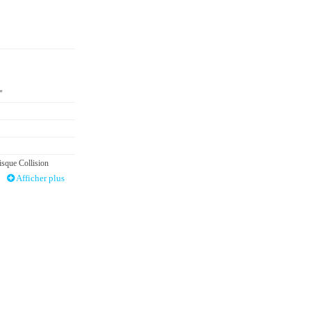
"
isque Collision
Afficher plus
 route Rétroviseur
ce de la vigilance