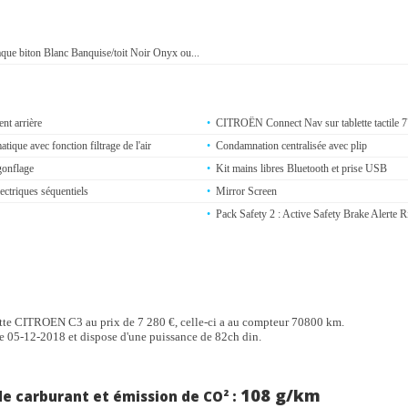
aque biton Blanc Banquise/toit Noir Onyx ou...
nt arrière
CITROËN Connect Nav sur tablette tactile 7
tique avec fonction filtrage de l'air
Condamnation centralisée avec plip
gonflage
Kit mains libres Bluetooth et prise USB
lectriques séquentiels
Mirror Screen
Pack Safety 2 : Active Safety Brake Alerte R
(ARC) Commutation automatique des feux de
intérieur électrochrome Système de surveillan
du conducteur
llumage automatique des projecteurs Eclairage
Régulateur et limiteur de vitesse
te CITROEN C3 au prix de 7 280 €, celle-ci a au compteur 70800 km.
ompagnement Essuie-glace à déclenchement
le 05-12-2018 et dispose d'une puissance de 82ch din.
 avec ponctuelle colorée
Sellerie tissu Mica Grey
108 g/km
hauteur et en profondeur
 carburant et émission de CO² :