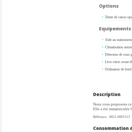
Options
Teinte de caisse op
Equipements
Aide au stationneme
Climatisation automa
Détecteur de sous-
Lève-vitres avant é
Ordinateur de bord
Description
Pack Visibilité : A
Nous vous proposons cet
d'accueil et d'acc
Elle a été immatriculée 
automatique
Référence : 0821-0001513
Sans Airbump Black
Volant réglable en 
Consommation de