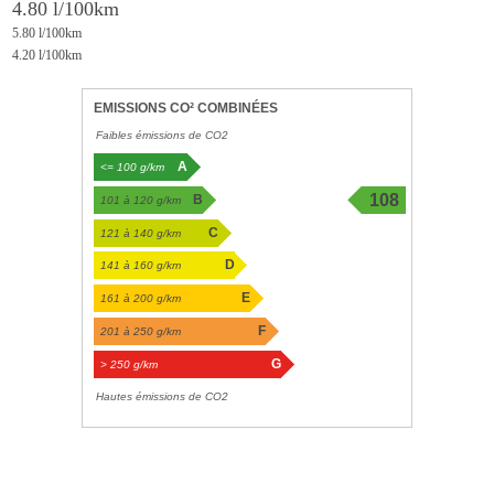
4.80 l/100km
5.80 l/100km
4.20 l/100km
EMISSIONS CO² COMBINÉES
Faibles émissions de CO2
A
<= 100 g/km
108
B
101 à 120 g/km
g/km
C
121 à 140 g/km
D
141 à 160 g/km
E
161 à 200 g/km
F
201 à 250 g/km
G
> 250 g/km
Hautes émissions de CO2