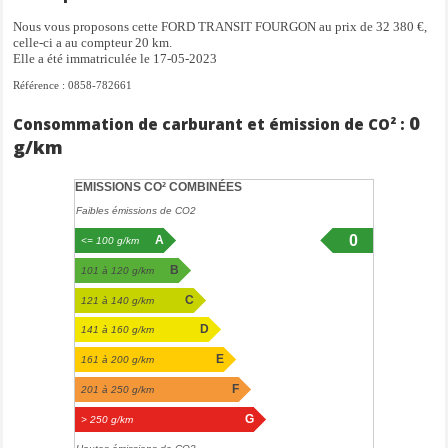
Capteur de pluie
Nous vous proposons cette FORD TRANSIT FOURGON au prix de 32 380 €,
Climatisation manuelle
celle-ci a au compteur 20 km.
Détecteur de Fatigue
Elle a été immatriculée le 17-05-2023
ESP
Référence : 0858-782661
Fonction DAB
freinage actif d'urgence
0
Consommation de carburant et émission de CO² :
Limiteur vitesse
g/km
Mode éco
Pare brise dégivrant
EMISSIONS CO² COMBINÉES
Prise USB
Projecteurs antibrouillards
Faibles émissions de CO2
Régulateur vitesse
0
A
<= 100 g/km
Rétroviseurs électriques chauffants
g/km
Radar avant
B
101 à 120 g/km
Radar de recul
C
121 à 140 g/km
Radio MP3 commandes au volant
RETROELECT
D
141 à 160 g/km
Roue de secours
E
161 à 200 g/km
Sièges en tissus noir
F
Start and Stop
201 à 250 g/km
Volant en cuir multifonction
G
> 250 g/km