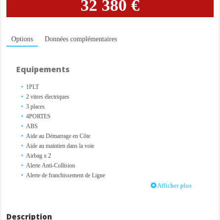
32 380 €
Options
Données complémentaires
Equipements
1PLT
2 vitres électriques
3 places
4PORTES
ABS
Aide au Démarrage en Côte
Aide au maintien dans la voie
Airbag x 2
Alerte Anti-Collision
Alerte de franchissement de Ligne
Allumage automatique des feux
Afficher plus
Bluetooth
Boite de vitesse 6 rapports
Caméra de recul
Description